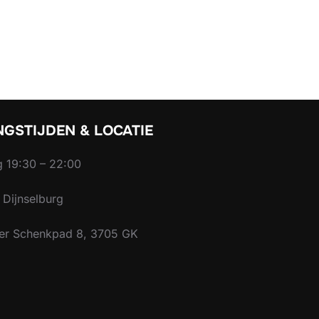
NGSTIJDEN & LOCATIE
 19:30 – 22:00
Dijnselburg
er Schenkpad 8, 3705 GK