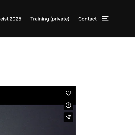
eist 2025
Training (private)
Contact
TOGGLE ZI