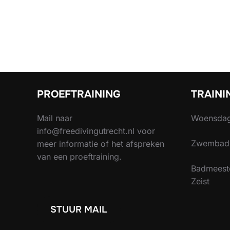
PROEFTRAINING
TRAINI
Mail naar
Woensdag
info@freedivingutrecht.nl voor
Zwembad 
meer informatie of het afspreken
van een proeftraining.
Badmeest
Zeist
STUUR MAIL